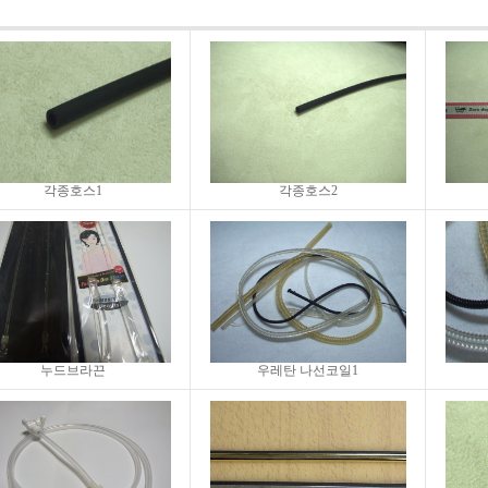
각종호스1
각종호스2
누드브라끈
우레탄 나선코일1