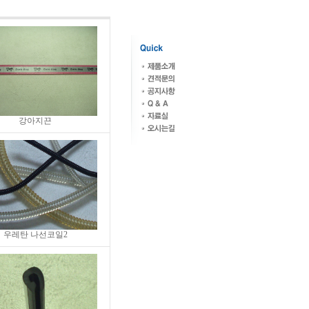
강아지끈
우레탄 나선코일2