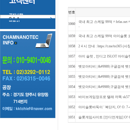
번호
국내 최고 스케일 99억〃fefas.
1060
..
1059
국내 최고 스케일 99억 아이슬­롯
1058
2 4 시 안내 : https://t.me/tst365 
1057
아이 슬럿 , 인디­고 ISLOT 아이
1056
벳모아티비 | &#9989;구글검색 벳
1055
벳모아티비 | &#9989;구글검색 벳
1054
벳모아티비 | &#9989;구글검색 벳
1053
바이브게­임장프로 탤래 까똑 sk57
1052
아이슬롯바둑이 ' 복단지, O! O. 7-4
1051
슬롯게임사이트 [인디언게임] O! O. 7