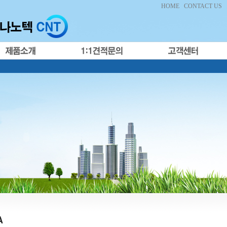
HOME
CONTACT US