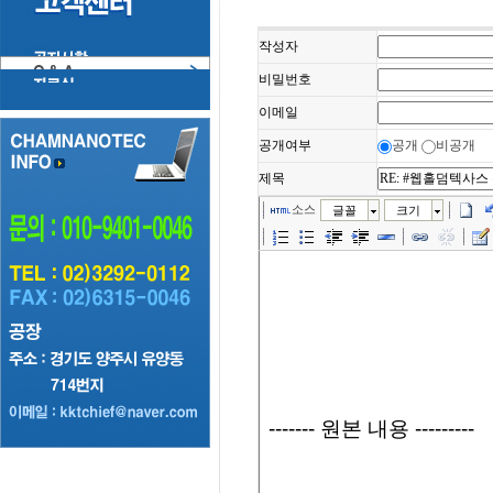
작성자
비밀번호
이메일
공개여부
공개
비공개
제목
소스
글꼴
크기