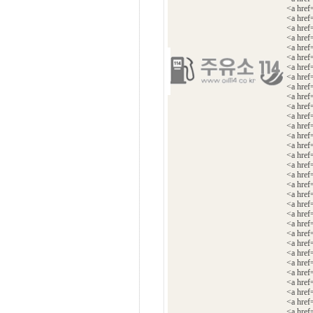
<a hre
<a href
<a href
<a hre
<a hre
<a hre
<a hre
<a hre
<a hre
<a hre
<a hre
<a hre
<a hre
<a hre
<a hre
<a hre
<a hre
<a href
<a href
<a hre
<a href
<a hre
<a hre
<a href
<a hre
<a hre
<a hre
<a hre
<a hre
<a hre
<a hre
<a hre