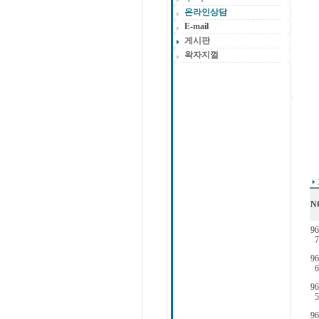
온라인상담
E-mail
게시판
왁자지껄
N
96
7
96
6
96
5
96