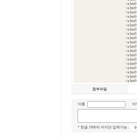
<a hre
<a hre
<a hre
<a hre
<a hre
<a href
<a href
<a href
<a href
<a hre
<a hre
<a hre
<a hre
<a href
<a hre
<a href
<a href
<a hre
<a hre
첨부파일
이름
비
* 한글 1000자 까지만 입력가능 :