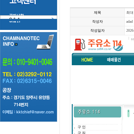
제목
최대 
작성자
adad
작성일자
2026
구 인
구 직