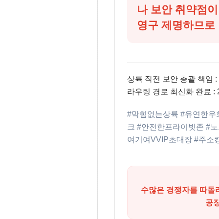
나 보안 취약점
영구 제명하므로 
상륙 작전 보안 총괄 책임 :
라우팅 경로 최신화 완료 : 2
#막힘없는상륙 #유연한우
크 #안전한프라이빗존 #
여기여VVIP초대장 #주소킹검
수많은 경쟁자를 따돌
공장