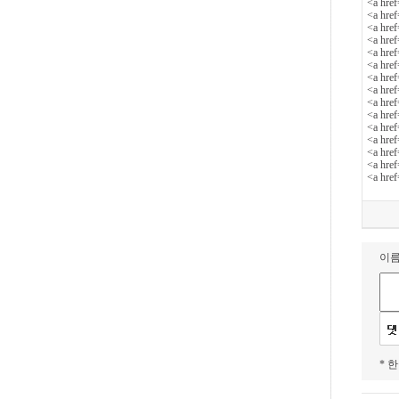
<a hre
<a href
<a hre
<a hre
<a hre
<a hre
<a hre
<a hre
<a hre
<a hre
<a hre
<a href
<a href
<a hre
<a hre
이
* 