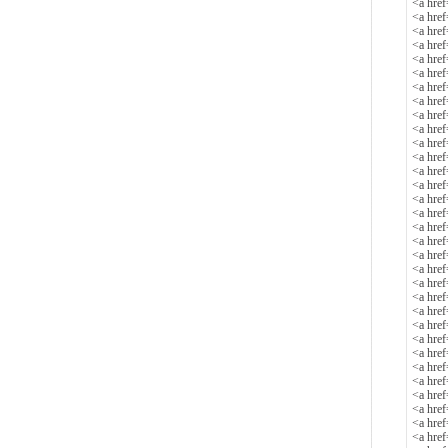
<a hre
<a hre
<a hre
<a hr
<a hre
<a hre
<a hre
<a hre
<a hre
<a hre
<a hre
<a hre
<a hre
<a hre
<a hre
<a hre
<a hre
<a hre
<a hre
<a hre
<a hre
<a hre
<a hre
<a hre
<a hre
<a hre
<a hre
<a hre
<a hre
<a hre
<a hre
<a hre