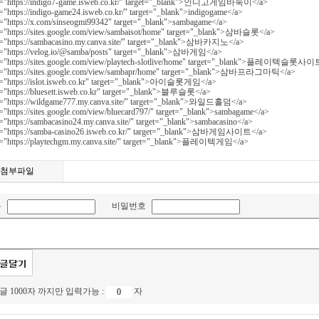
f="https://indigo7-game.isweb.co.kr/" target="_blank">인디고게임바둑이</a>
="https://indigo-game24.isweb.co.kr/" target="_blank">indigogame</a>
f="https://x.com/sinseogmi99342" target="_blank">sambagame</a>
f="https://sites.google.com/view/sambaisot/home" target="_blank">삼바슬롯</a>
f="https://sambacasino.my.canva.site/" target="_blank">삼바카지노</a>
f="https://velog.io/@samba/posts" target="_blank">삼바게임</a>
f="https://sites.google.com/view/playtech-slotlive/home" target="_blank">플레이텍슬롯사
f="https://sites.google.com/view/sambapr/home" target="_blank">삼바프라그마틱</a>
f="https://islot.isweb.co.kr" target="_blank">아이슬롯게임</a>
f="https://bluesett.isweb.co.kr" target="_blank">블루슬롯</a>
f="https://wildgame777.my.canva.site/" target="_blank">와일드홀덤</a>
="https://sites.google.com/view/bluecard797/" target="_blank">sambagame</a>
="https://sambacasino24.my.canva.site/" target="_blank">sambacasino</a>
f="https://samba-casino26.isweb.co.kr/" target="_blank">삼바게임사이트</a>
f="https://playtechgm.my.canva.site/" target="_blank">플레이텍게임</a>
첨부파일
름
비밀번호
한글 1000자 까지만 입력가능 :
자